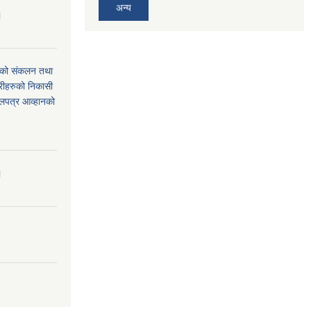
अन्य
।
थको संकलन तथा
्रीहरुको निकासी
बोलपत्र आव्हानको
।