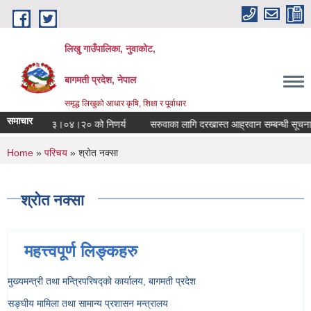
Skip to main content
लिखु गाउँपालिका, नुवाकोट,
बागमती प्रदेश, नेपाल
समृद्ध लिखुको आधार कृषि, शिक्षा र पूर्वाधार
समाचार
को मिति २०८३।०४।२० को निणर्य
सरुवाका लागि दरखास्त आह्रवान सम्बन्धी सूचना ।
You are here
Home
»
परिचय
» श्रोत नक्सा
श्रोत नक्सा
महत्त्वपूर्ण लिङ्कहरु
मुख्यमन्त्री तथा मन्त्रिपरिषद्को कार्यालय, बागमती प्रदेश
सङ्‍घीय मामिला तथा सामान्य प्रशासन मन्त्रालय