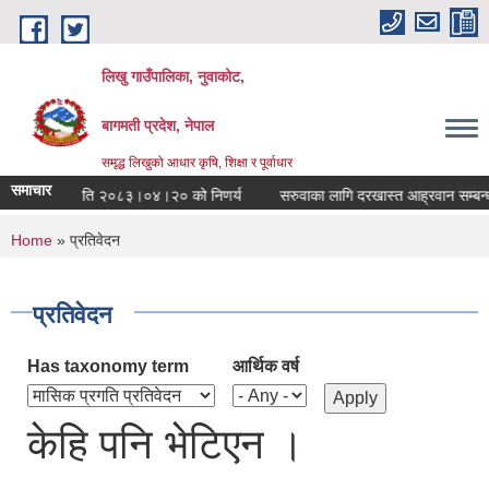
Skip to main content
लिखु गाउँपालिका, नुवाकोट,
बागमती प्रदेश, नेपाल
समृद्ध लिखुको आधार कृषि, शिक्षा र पूर्वाधार
समाचार
उपालिकाको मिति २०८३।०४।२० को निणर्य
सरुवाका लागि दरखास्त आह्रवान सम्बन्धी 
You are here
Home
» प्रतिवेदन
प्रतिवेदन
Has taxonomy term
आर्थिक वर्ष
केहि पनि भेटिएन ।