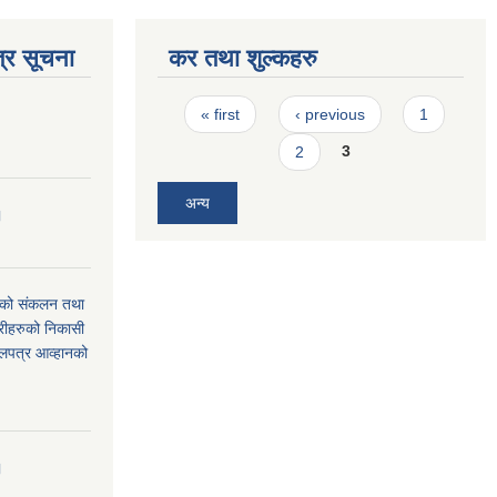
्र सूचना
कर तथा शुल्कहरु
Pages
« first
‹ previous
1
2
3
अन्य
।
थको संकलन तथा
्रीहरुको निकासी
बोलपत्र आव्हानको
।