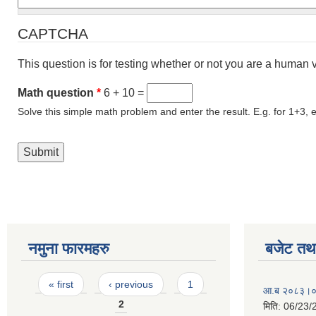
CAPTCHA
This question is for testing whether or not you are a human
Math question
*
6 + 10 =
Solve this simple math problem and enter the result. E.g. for 1+3, e
नमुना फारमहरु
बजेट तथा
Pages
« first
‹ previous
1
आ.ब २०८३।०८४ 
2
मिति:
06/23/