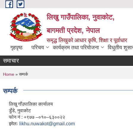
Skip to main content
लिखु गाउँपालिका, नुवाकोट,
बागमती प्रदेश, नेपाल
समृद्ध लिखुको आधार कृषि, शिक्षा र पूर्वाधार
गृहपृष्ठ
परिचय
कार्यक्रम तथा परियोजना
विधुतीय शुसा
समाचार
You are here
Home
» सम्पर्क
सम्पर्क
लिखु गाँउपालिका कार्यालय
डुँडे, नुवाकोट
फोन नं : +९७७ –०१०–६३००२२
इमेलः
likhu.nuwakot@gmail.com