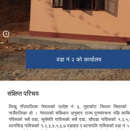
प्रधानमन्त्री रोजगार कार्यक्रम अन्तर्गतको
ग्रामिण आँखा क्लिनिक उदघाटन कार्यकंम
समुह सदस्यको अनुशिक्षण कार्यकंम
वडा नं २ को कार्यालय
वडा नं ४ को कार्यालय
योजनामा काम हुँदै
संक्षिप्त परिचय
लिखु गाँउपालिका नेपालको प्रदेश नं ३, नुवाकोट जिल्ला भित्रको स
गाउँपालिका हो । नेपालको संबिधान अनुसार राज्य पुनसंरचना पछि साब
गविसको सबै वडा, सुर्यमति गाविसको सबै वडा, चौघडा गाविसको १,२,५,
थानसिंङ गाविसको १,२,३,४,५,६,७ वडाहरु र थानापति गाविसको वडा नं ५ स