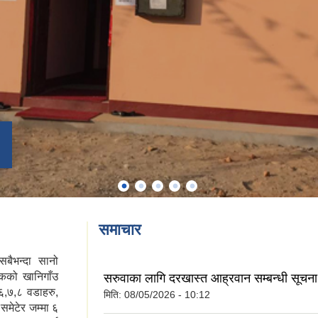
समाचार
बैभन्दा सानो
िकको खानिगाँउ
सरुवाका लागि दरखास्त आह्रवान सम्बन्धी सूचन
६,७,८ वडाहरु,
मिति:
08/05/2026 - 10:12
मेटेर जम्मा ६