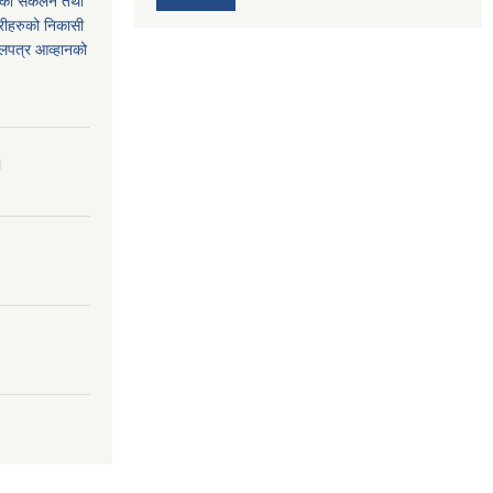
थको संकलन तथा
्रीहरुको निकासी
बोलपत्र आव्हानको
।