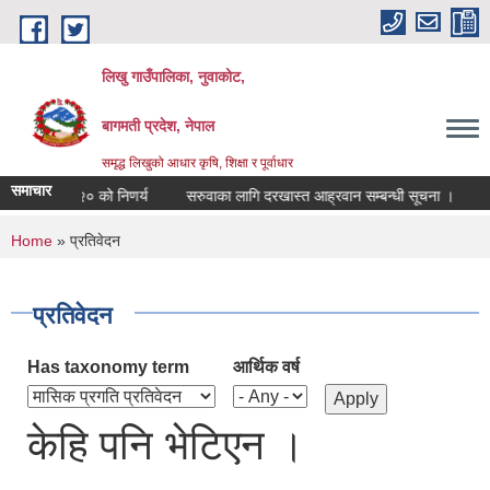
Skip to main content
लिखु गाउँपालिका, नुवाकोट,
बागमती प्रदेश, नेपाल
समृद्ध लिखुको आधार कृषि, शिक्षा र पूर्वाधार
समाचार
 २०८३।०४।२० को निणर्य
सरुवाका लागि दरखास्त आह्रवान सम्बन्धी सूचना ।
सर
You are here
Home
» प्रतिवेदन
प्रतिवेदन
Has taxonomy term
आर्थिक वर्ष
केहि पनि भेटिएन ।