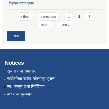
विज्ञापन करका दरहरु
Pages
« first
‹ previous
1
2
3
next ›
last »
अन्य
Notices
सूचना तथा समाचार
सार्वजनिक खरीद /बोलपत्र सूचना
एन, कानुन तथा निर्देशिका
कर तथा शुल्कहरु