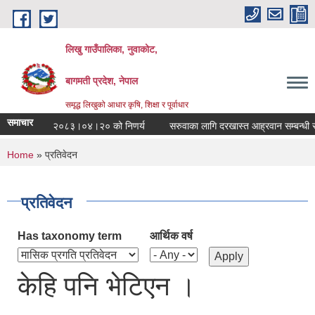
Skip to main content
लिखु गाउँपालिका, नुवाकोट,
बागमती प्रदेश, नेपाल
समृद्ध लिखुको आधार कृषि, शिक्षा र पूर्वाधार
समाचार
ालिकाको मिति २०८३।०४।२० को निणर्य
सरुवाका लागि दरखास्त आह्रवान सम्बन्धी सू
You are here
Home
» प्रतिवेदन
प्रतिवेदन
Has taxonomy term
आर्थिक वर्ष
केहि पनि भेटिएन ।