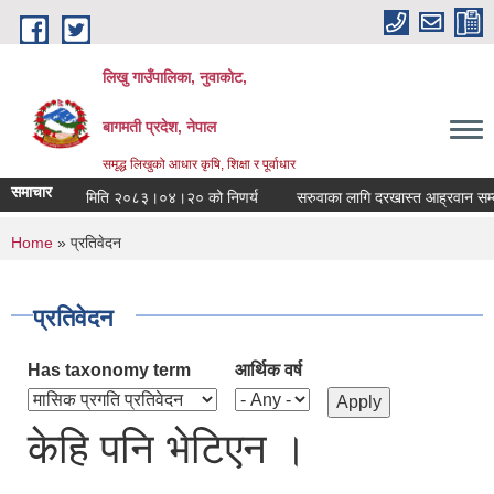
Skip to main content
लिखु गाउँपालिका, नुवाकोट,
बागमती प्रदेश, नेपाल
समृद्ध लिखुको आधार कृषि, शिक्षा र पूर्वाधार
समाचार
ाँउपालिकाको मिति २०८३।०४।२० को निणर्य
सरुवाका लागि दरखास्त आह्रवान सम्बन्
You are here
Home
» प्रतिवेदन
प्रतिवेदन
Has taxonomy term
आर्थिक वर्ष
केहि पनि भेटिएन ।